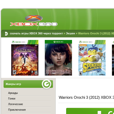
скачать игры XBOX 360 через торрент
»
Экшен
» Warriors Orochi 3 (2012) 
Жанры игр
Аркады
Warriors Orochi 3 (2012) XBOX 
Гонки
Логические
Приключения