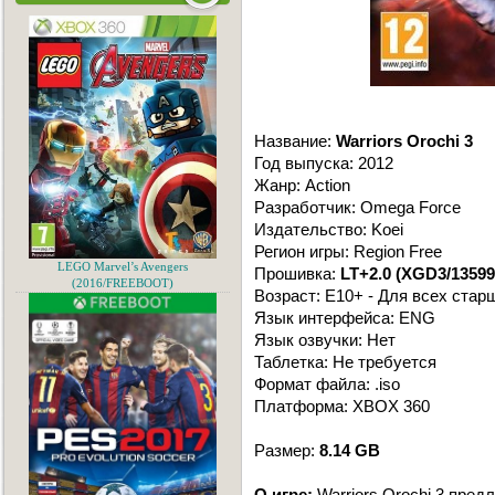
Название:
Warriors Orochi 3
Год выпуска: 2012
Жанр: Action
Разработчик: Omega Force
Издательство: Koei
Регион игры: Region Free
LEGO Marvel’s Avengers
Прошивка:
LT+2.0 (XGD3/13599
(2016/FREEBOOT)
Возраст: E10+ - Для всех стар
Язык интерфейса: ENG
Язык озвучки: Нет
Таблетка: Не требуется
Формат файла: .iso
Платформа: XBOX 360
Размер:
8.14 GB
О игре:
Warriors Orochi 3 пре