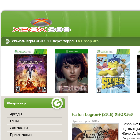
скачать игры XBOX 360 через торрент
»
Обзор игр
Жанры игр
Аркады
Fallen Legion+ (2018) XBOX360
Гонки
Просмотров: 6802
Название:
Логические
Год выхода
Жанр: Acti
Приключения
Разработч