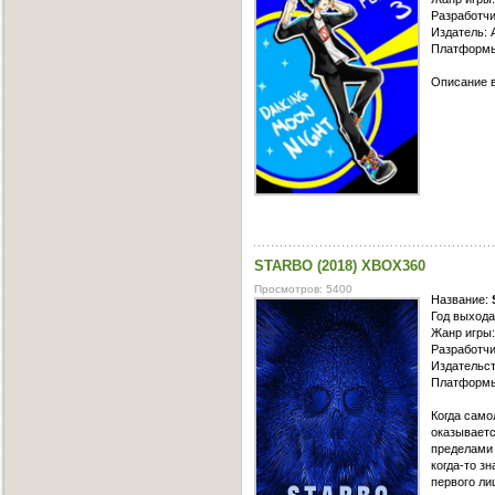
Разработчик
Издатель: A
Платформы
Описание в
STARBO (2018) XBOX360
Просмотров: 5400
Название:
Год выхода
Жанр игры: 
Разработчи
Издательст
Платформы
Когда само
оказываетс
пределами 
когда-то з
первого ли