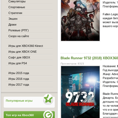
Симуляторы
Издатель
Платформы
Спортивные
Стратегии
Fallen Leg
каждая бит
Экшен
может вызв
Драки
вашего кор
Ролевые (РПГ)
Скоро на сайте
Игры для XBOX360 Kinect
Игры для XBOX ONE
Софт для XBOX
Blade Runner 9732 (2018) XBOX360
Игры для PS4
Просмотров: 8315
Название:
Год выхода
Игры 2015 года
Жанр: Adven
Разработчи
Игры 2016 года
Издатель: 
Игры 2017 года
Платформы
Blade Runn
Декарта. Б
Популярные игры
дотошно «о
то ли чело
что и в ор
Благодаря 
Топ игр на Xbox360
апартамент