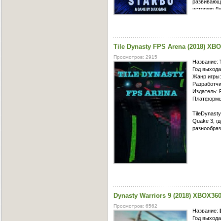
развивающ
историю Ле
совершенно
головоломк
желающих н
Tile Dynasty FPS Arena (2018) XB
Просмотров: 2915
Название:
Год выхода
Жанр игры:
Разработчи
Издатель: 
Платформы
TileDynast
Quake 3, г
разнообраз
Dynasty Warriors 9 (2018) XBOX36
Просмотров: 6562
Название:
Год выхода