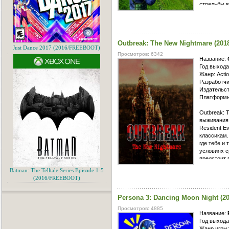
стрельбы в
игрой мест
различных 
и значител
Outbreak: The New Nightmare (20
Just Dance 2017 (2016/FREEBOOT)
Просмотров: 6342
Название:
Год выхода
Жанр: Actio
Разработчи
Издательст
Платформы
Outbreak: 
выживания,
Resident Ev
классикам.
где тебе и
условиях с
предстоит 
всевозможн
Batman: The Telltale Series Episode 1-5
(2016/FREEBOOT)
Persona 3: Dancing Moon Night (2
Просмотров: 4885
Название:
Год выхода
Жанр игры: