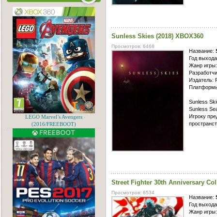
Sunless Skies (2018) XBOX360
Просмотров: 6468
Название:
Год выхода
Жанр игры
Разработчи
Издатель: 
Платформы
Sunless Sk
Sunless Se
Игроку пре
LEGO Marvel’s Avengers
пространст
(2016/FREEBOOT)
Street Fighter 30th Anniversary Co
Просмотров: 6534
Название:
Год выхода
Жанр игры: