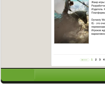
Жанр игры:
Разработчи
Издатель: 
Платформы
Dynasty Wa
8) - это о
переменами
Игроков жд
вариативно
1
2
3
4