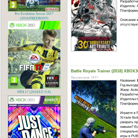
Разработч
Издатель:
Платформы
Pro Evolution Soccer 2017
(2016/FREEBOOT)
Описание к 
отсутствует
Battle Royale Trainer (2018) XBOX3
Просмотров: 7677
Название:
Год выхода
Жанр: Acti
FIFA 17 (2016/LT+3.0)
Разработчи
Издательст
Платформы
Играете в 
Устали бол
умирать пр
навыки? Есл
специально
игры в PUB