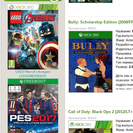
сил, извес
благодаря
владельцу 
Выступив в
Bully: Scholarship Edition (2008
восстановл
просторах.
Просмотров: 88951
энергию, о
Название:
борьбы с 
Год выпуск
стремятся 
Жанр: Actio
Фонарей.
Разработчи
Издательст
Прошивка:
Язык инте
Тип перево
Размер:
2.
LEGO Marvel’s Avengers
Дети злы и
(2016/FREEBOOT)
психолог. 
подростко
нужны ему
детские пр
студенческ
Новая сред
поведения.
Call of Duty: Black Ops 2 (2012/LT+
либо приня
Просмотров: 96433
Название:
Год выпуск
Жанр: Actio