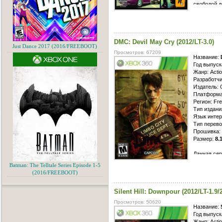
свободой д
перемещен
угнать люб
увиденног
сюжетных з
DMC: Devil May Cry (2012/LT-3.0)
профессиях
Just Dance 2017 (2016/FREEBOOT)
экстремал
Просмотров: 67209
для этого 
Название:
пришлось 
Год выпуск
и включить
Жанр: Actio
Разработчи
Издатель:
Платформа
Регион: Fr
Тип издани
Язык интер
Тип перево
Прошивка: 
Размер:
8.
Данная сер
графикой и
Batman: The Telltale Series Episode 1-5
Помимо сох
(2016/FREEBOOT)
привнесли 
более таин
Silent Hill: Downpour (2012/LT-1.9/2
как никогд
пытались с
Просмотров: 50620
общий анту
Название:
трудилась 
Год выпуск
Жанр: Action