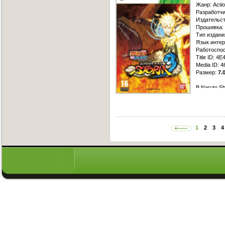
тайной опе
Жанр: Actio
господства
Разработчи
вооруживш
Издательс
инопланет
Прошивка:
коварным п
Тип издани
пришельце
Язык интер
Работоспос
Title ID: 4
Media ID: 
Размер:
7.
В Naruto Sh
чтобы созд
во вселенн
Сюжет игры
демона на 
придется п
1
2
3
4
Минато защ
Приготовь
и защитить
множеством