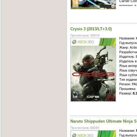
Carrier Co
времени, в
контроль о
таких остр
авианосец,
авиационн
Crysis 3 (2013/LT+3.0)
Существуют
системы, т
Просмотров: 38979
которые з
Название:
происходят
Год выпуск
под контро
Жанр: Actio
любое врем
Разработчи
режиме реа
Издатель: E
климатичес
Издатель в 
болотистые
Язык интер
игре прису
Язык озвуч
и циклы «д
Язык cубти
оборонять,
Тип издани
различную 
Регион: PA
Прошивка: 
Размер:
8.
Crysis 3 п
Действие и
выступить 
где узнает
Naruto Shippuden Ultimate Ninja 
Nanodome, 
Жителям с
Просмотров: 68265
защиты и о
Название:
однако, на
Год выпуск