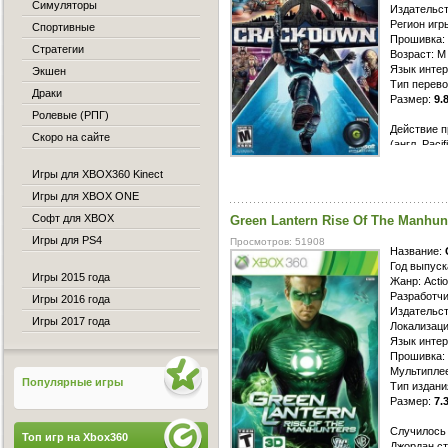
Симуляторы
Издательст
Регион игр
Спортивные
Прошивка:
Стратегии
Возраст: M 
Язык инте
Экшен
Тип перево
Драки
Размер:
9.
Ролевые (РПГ)
Действие 
Скоро на сайте
(англ. Paci
криминальн
Игры для XBOX360 Kinect
управляет 
использует
Игры для XBOX ONE
прохождени
Софт для XBOX
Green Lantern Rise Of The Manhunt
нелинейный
Игры для PS4
Просмотров: 51908
Название:
Год выпуск
Игры 2015 года
Жанр: Acti
Разработчи
Игры 2016 года
Издательств
Игры 2017 года
Локализаци
Язык интер
Прошивка: 
Мультиплее
Популярные игры
Тип издани
Размер:
7.
Случилось 
Топ игр на Xbox360
Джордан ст