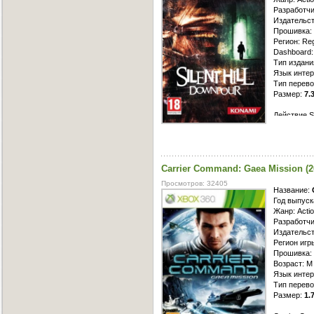
Разработчик
Издательст
Прошивка: 1
Регион: Reg
Dashboard:
Тип издани
Язык интер
Тип перево
Размер:
7.
Действие Si
востоке гор
посещения 
теперь нас
ввести сис
Carrier Command: Gaea Mission 
между осно
всё оружие
Просмотров: 32405
некоторых 
Название:
избежать.
Год выпуск
Жанр: Actio
Разработчик
Издательств
Регион игр
Прошивка
Возраст: M 
Язык инте
Тип перево
Размер:
1.