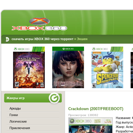
скачать игры XBOX 360 через торрент
»
Экшен
Жанры игр
Аркады
Crackdown (2007/FREEBOOT)
Гонки
Просмотров: 138082
Название:
Логические
Год выпуск
Жанр: Acti
Приключения
Разработчи