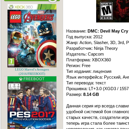
Название:
DMC: Devil May Cry
Год выпуска: 2012
Жанр: Action, Slasher, 3D, 3rd, 
Разработчик: Ninja Theory
Издатель: Capcom
Платформа: XBOX360
Регион: Free
LEGO Marvel’s Avengers
Тип издания: лицензия
(2016/FREEBOOT)
Язык интерфейса: Русский, Ан
Тип перевода: текст
Прошивка: LT+3.0 (XGD3 / 1557
Размер:
8.14 GB
Данная серия игр всегда слави
удобной системой боя главног
старых качеств, создатели игр
теперь игра стала более таинс
нововведения, как никогда то