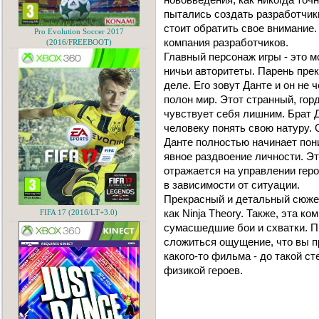
пытались создать разработчики
стоит обратить свое внимание.
Pro Evolution Soccer 2017
компания разработчиков.
(2016/FREEBOOT)
Главный персонаж игры - это м
ничьи авторитеты. Парень прек
деле. Его зовут Данте и он не 
полон мир. Этот странный, го
чувствует себя лишним. Брат 
человеку понять свою натуру. 
Данте полностью начинает пони
явное раздвоение личности. Э
отражается на управлении геро
в зависимости от ситуации.
Прекрасный и детальный сюжет
как Ninja Theory. Также, эта 
FIFA 17 (2016/LT+3.0)
сумасшедшие бои и схватки. Пр
сложиться ощущение, что вы п
какого-то фильма - до такой с
физикой героев.