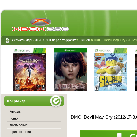
скачать игры XBOX 360 через торрент
»
Экшен
» DMC: Devil May Cry (2012/L
Жанры игр
Аркады
DMC: Devil May Cry (2012/LT-3.
Гонки
Логические
Приключения