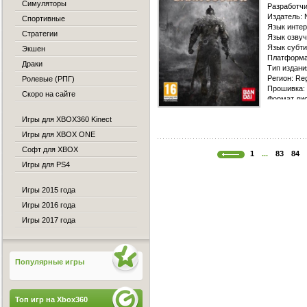
Симуляторы
Разработчик
Издатель:
Спортивные
Язык интер
Стратегии
Язык озвуч
Язык cубти
Экшен
Платформа
Драки
Тип издани
Регион: Re
Ролевые (РПГ)
Прошивка:
Скоро на сайте
Формат ди
Dashboard:
Игры для XBOX360 Kinect
Мультиплее
Игры для XBOX ONE
О игре:
Пр
Софт для XBOX
заставит и
1
...
83
84
Souls 2 пр
Игры для PS4
Лишь одно 
Souls очен
Игры 2015 года
проклятого
которое по
Игры 2016 года
эмоциональ
Игры 2017 года
Demon's So
косвенно с
игре сможе
Популярные игры
Топ игр на Xbox360