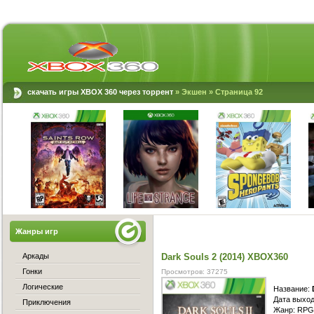
скачать игры XBOX 360 через торрент
»
Экшен
» Страница 92
Жанры игр
Аркады
Dark Souls 2 (2014) XBOX360
Гонки
Просмотров: 37275
Логические
Название:
Дата выход
Приключения
Жанр: RPG, 