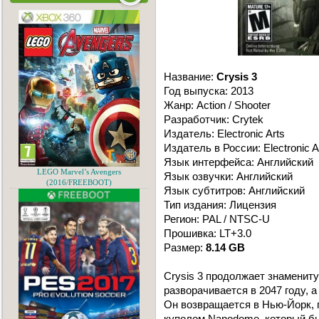
Название:
Crysis 3
Год выпуска: 2013
Жанр: Action / Shooter
Разработчик: Crytek
Издатель: Electronic Arts
Издатель в России: Electronic A
Язык интерфейса: Английский
LEGO Marvel’s Avengers
Язык озвучки: Английский
(2016/FREEBOOT)
Язык cубтитров: Английский
Тип издания: Лицензия
Регион: PAL / NTSC-U
Прошивка: LT+3.0
Размер:
8.14 GB
Crysis 3 продолжает знамениту
разворачивается в 2047 году, 
Он возвращается в Нью-Йорк, г
куполом Nanodome, который бы