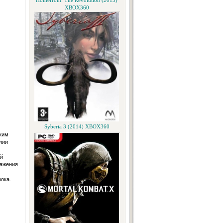
Homefront: The Revolution (2015)
XBOX360
Syberia 3 (2014) XBOX360
ким
лии
ой
ражения
рока.