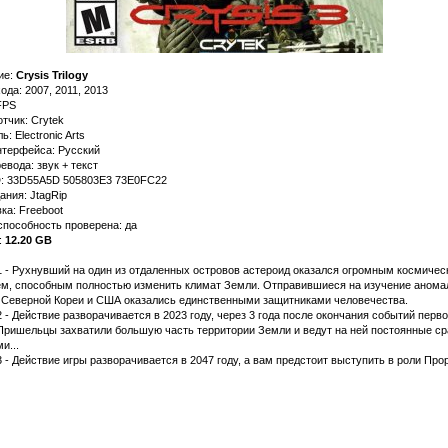
ие:
Crysis Trilogy
ода: 2007, 2011, 2013
FPS
тчик: Crytek
ь: Electronic Arts
нтерфейса: Русский
евода: звук + текст
D: 33D55A5D 505803E3 73E0FC22
ания: JtagRip
ка: Freeboot
способность проверена: да
:
12.20 GB
1 - Рухнувший на один из отдаленных островов астероид оказался огромным космичес
ем, способным полностью изменить климат Земли. Отправившиеся на изучение анома
 Северной Кореи и США оказались единственными защитниками человечества.
2 - Действие разворачивается в 2023 году, через 3 года после окончания событий перв
 Пришельцы захватили большую часть территории Земли и ведут на ней постоянные с
и...
3 - Действие игры разворачивается в 2047 году, а вам предстоит выступить в роли Про