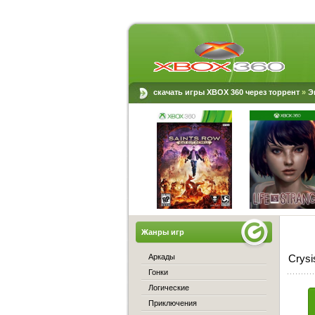
скачать игры XBOX 360 через торрент
»
Э
Жанры игр
Аркады
Crysi
Гонки
Логические
Приключения