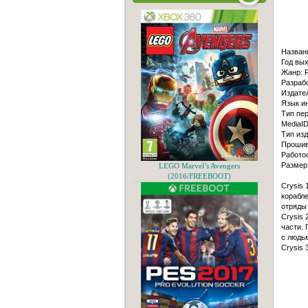
Назван
Год вых
Жанр: 
Разрабо
Издател
Язык и
Тип пер
MediaI
Тип изд
Прошив
Работо
Размер
LEGO Marvel’s Avengers
(2016/FREEBOOT)
Crysis 
корабл
отряды
Crysis 
части.
с людьм
Crysis 