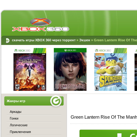
скачать игры XBOX 360 через торрент
»
Экшен
» Green Lantern Rise Of The
Жанры игр
Аркады
Green Lantern Rise Of The Manh
Гонки
Логические
Приключения