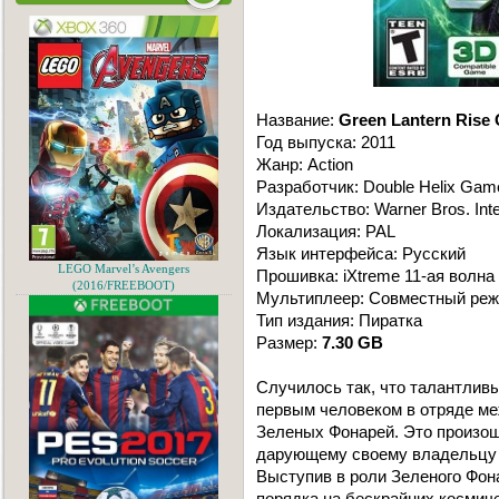
Название:
Green Lantern Rise
Год выпуска: 2011
Жанр: Action
Разработчик: Double Helix Gam
Издательство: Warner Bros. Inte
Локализация: PAL
Язык интерфейса: Русский
LEGO Marvel’s Avengers
Прошивка: iXtreme 11-ая волна
(2016/FREEBOOT)
Мультиплеер: Совместный режи
Тип издания: Пиратка
Размер:
7.30 GB
Случилось так, что талантлив
первым человеком в отряде ме
Зеленых Фонарей. Это произош
дарующему своему владельцу 
Выступив в роли Зеленого Фон
порядка на бескрайних космич