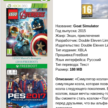
Название:
Goat Simulator
Год выпуска: 2015
Жанр: Экшн, приключения
Разработчик: Double Eleven Lim
Издательство: Double Eleven Li
Тип издания: XBLA
Прошивка:FreeBoot
LEGO Marvel’s Avengers
Язык интерфейса: Русский
(2016/FREEBOOT)
Тип перевода: Текст
Размер:
188 MB
Описание:
«Симулятор козла» 
симуляции козла, которая поз
козла следующего поколения. 
козлом, ваши мечты наконец-т
Вы сможете стать козлом • По
перед друзьями, что вы альфа-
дергается...