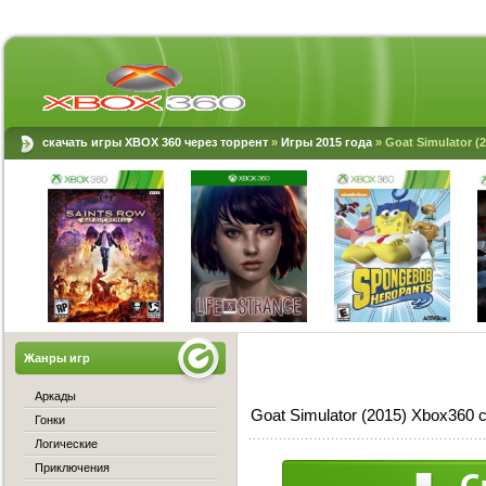
скачать игры XBOX 360 через торрент
»
Игры 2015 года
» Goat Simulator (
Жанры игр
Аркады
Goat Simulator (2015) Xbox360 
Гонки
Логические
Приключения