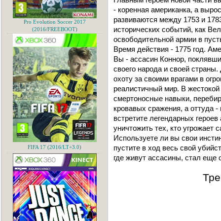
- коренная американка, а выро
развиваются между 1753 и 1783
Pro Evolution Soccer 2017
исторических событий, как Ве
(2016/FREEBOOT)
освободительной армии в пус
Время действия - 1775 год. Ам
Вы - ассасин Коннор, поклявш
своего народа и своей страны.
охоту за своими врагами в огр
реалистичный мир. В жестокой 
смертоносные навыки, перебир
кровавых сражения, а оттуда -
встретите легендарных героев
уничтожить тех, кто угрожает 
Используете ли вы свои инстин
пустите в ход весь свой убийс
FIFA 17 (2016/LT+3.0)
где живут ассасины, стал еще о
Тре