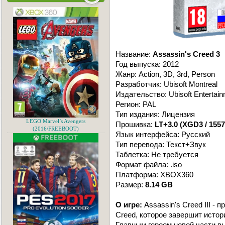
Название:
Assassin's Creed 3
Год выпуска: 2012
Жанр: Action, 3D, 3rd, Person
Разработчик: Ubisoft Montreal
Издательство: Ubisoft Entertai
Регион: PAL
Тип издания: Лицензия
LEGO Marvel’s Avengers
Прошивка:
LT+3.0 (XGD3 / 1557
(2016/FREEBOOT)
Язык интерфейса: Русский
Тип перевода: Текст+Звук
Таблетка: Не требуется
Формат файла: .iso
Платформа: XBOX360
Размер:
8.14 GB
О игре:
Assassin's Creed III -
Creed, которое завершит исто
Главным героем новой части вы