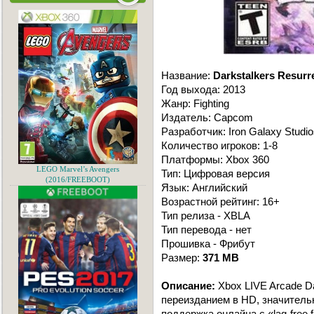
Название:
Darkstalkers Resurr
Год выхода: 2013
Жанр: Fighting
Издатель: Capcom
Разработчик: Iron Galaxy Studio
Количество игроков: 1-8
Платформы: Xbox 360
LEGO Marvel’s Avengers
Тип: Цифровая версия
(2016/FREEBOOT)
Язык: Английский
Возрастной рейтинг: 16+
Тип релиза - XBLA
Тип перевода - нет
Прошивка - Фрибут
Размер:
371 MB
Описание:
Xbox LIVE Arcade Da
переизданием в HD, значитель
поддержка онлайна с «lag-free fi