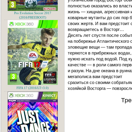
полностью оказались во власт
жизнь — хищная, агрессивная и
Pro Evolution Soccer 2017
коварные мутанты до сих пор 
(2016/FREEBOOT)
своих жертв. И вам предстоит 
возвращаетесь в Восторг…
Десять лет спустя после собы
на побережье Атлантического 
зловещие вещи — там пропада
теряются в прибрежных водах, 
нужно искать под водой. Под к
качестве — в роли самого пер
и разум. На дне океана в руин
мегаполиса вам предстоит
сразиться со своими собратьям
хозяйкой Восторга — повзросл
FIFA 17 (2016/LT+3.0)
Тре