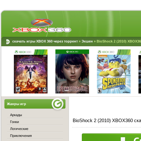
скачать игры XBOX 360 через торрент
»
Экшен
» BioShock 2 (2010) XBOX3
Жанры игр
Аркады
BioShock 2 (2010) XBOX360 ск
Гонки
Логические
Приключения