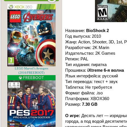
Название:
BioShock 2
Год выпуска: 2010
Жанр: Action, Shooter, 3D, 1st, 
Разработчик: 2K Marin
Издательство: 2K Games
Регион: PAL
Тип издания: пиратка
LEGO Marvel’s Avengers
Прошивка:
iXtreme 6-я волна
(2016/FREEBOOT)
Язык интерфейса: русский
Тип перевода: текст + звук
Таблетка: Не требуется
Формат файла: .iso
Платформа: XBOX360
Размер:
7.30 GB
О игре:
Десять лет — изрядный
города, а под водой десятилет
утопический город Восторг об