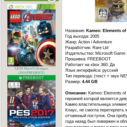
Название:
Kameo: Elements of
Год выхода: 2005
Жанр: Action / Adventure
Разработчик: Rare Ltd
Издательство: Microsoft Game 
Прошивка: FREEBOOT
Работает на xbox 360: Да
LEGO Marvel’s Avengers
Язык интерфейса: русский
(2016/FREEBOOT)
Тип перевода: (текст + звук N
Размер:
4.44 GB
Описание:
Kameo: Elements of 
героиней которой является дев
Камео властительница элементо
Клаус, не смогла перетерпеть
отчаянный поступок. Она проб
года назад был повержен и обл
государство и взяла в плен вс