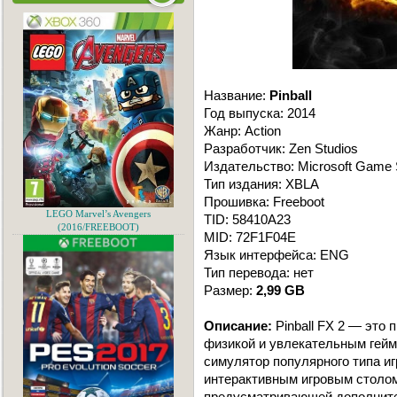
Название:
Pinball
Год выпуска: 2014
Жанр: Action
Разработчик: Zen Studios
Издательство: Microsoft Game 
Тип издания: XBLA
Прошивка: Freeboot
LEGO Marvel’s Avengers
TID: 58410A23
(2016/FREEBOOT)
MID: 72F1F04E
Язык интерфейса: ENG
Тип перевода: нет
Размер:
2,99 GB
Описание:
Pinball FX 2 — это 
физикой и увлекательным гейм
симулятор популярного типа и
интерактивным игровым столом
предусматривающей дополнит