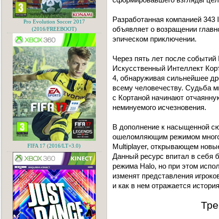
Разработанная компанией 343 I
Pro Evolution Soccer 2017
объявляет о возращении главно
(2016/FREEBOOT)
эпическом приключении.
Через пять лет после событий 
Искусственный Интеллект Корт
4, обнаруживая сильнейшее др
всему человечеству. Судьба м
с Кортаной начинают отчаянну
неминуемого исчезновения.
В дополнение к насыщенной сю
ошеломляющим режимом многопо
Multiplayer, открывающем новы
FIFA 17 (2016/LT+3.0)
Данный ресурс впитал в себя б
режима Halo, но при этом испо
изменят представления игроков
и как в нем отражается история
Тре