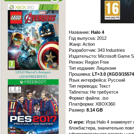
Название:
Halo 4
Год выпуска: 2012
Жанр: Action
Разработчик: 343 Industries
Издательсто: Microsoft Game S
Регион: Region Free
Тип издания: Лицензия
LEGO Marvel’s Avengers
Прошивка:
LT+3.0 (XGD3/15574
(2016/FREEBOOT)
Язык интерфейса: Русский
Тип перевода: Текст
Таблетка: Не требуется
Формат файла: .iso
Платформа: XBOX360
Размер:
8.14 GB
О игре:
Игра Halo 4 знаменует 
блокбастера, значительно повл
сформировавшего взгляды цело