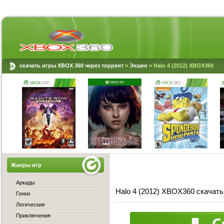
скачать игры XBOX 360 через торрент
»
Экшен
» Halo 4 (2012) XBOX360
Жанры игр
Аркады
Halo 4 (2012) XBOX360 скачать
Гонки
Логические
Приключения