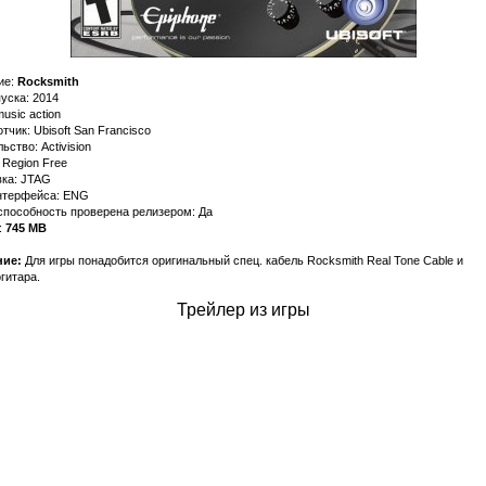
ие:
Rocksmith
уска: 2014
usic action
тчик: Ubisoft San Francisco
ьство: Activision
 Region Free
ка: JTAG
нтерфейса: ENG
способность проверена релизером: Да
:
745 МВ
ие:
Для игры понадобится оригинальный спец. кабель Rocksmith Real Tone Cable и
гитара.
Трейлер из игры