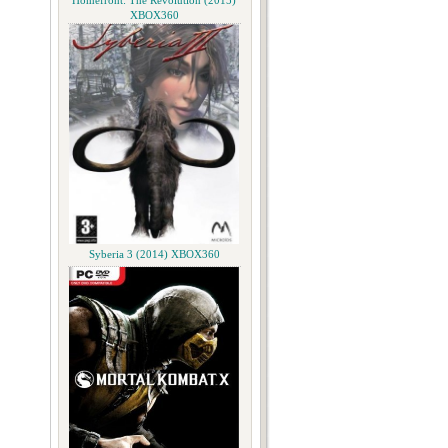
Homefront: The Revolution (2015)
XBOX360
Syberia 3 (2014) XBOX360