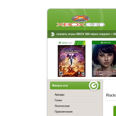
скачать игры XBOX 360 через торрент
»
И
Жанры игр
Аркады
Rocks
Гонки
Логические
Приключения