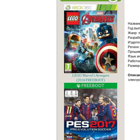
Назван
Год вып
Жанр: m
Разрабо
Издател
Регион:
Прошив
Язык и
Работо
Размер
Описан
LEGO Marvel’s Avengers
электро
(2016/FREEBOOT)