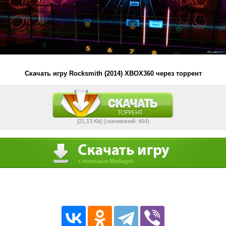
Скачать игру Rocksmith (2014) XBOX360 через торрент
[21,13 Kb] (cкачиваний: 464)