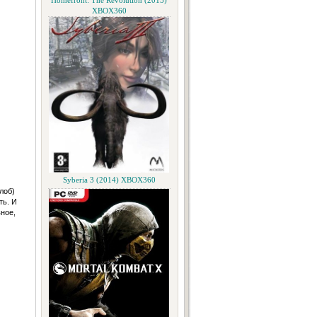
Homefront: The Revolution (2015)
XBOX360
Syberia 3 (2014) XBOX360
лоб)
ть. И
вное,