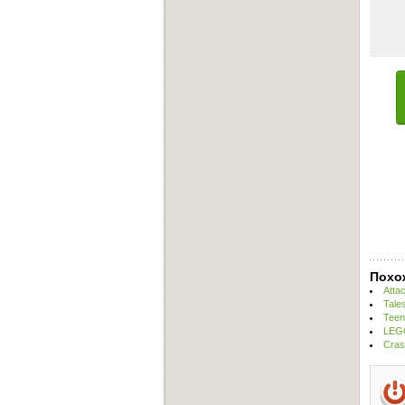
Похо
Atta
Tale
Teen
LEGO
Cras