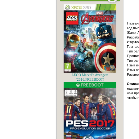
Назван
Год вып
Жанр: 
Разрабо
Издател
Платфо
Тип ре
Прошив
Тип ре
Язык и
Язык оз
Размер
LEGO Marvel’s Avengers
(2016/FREEBOOT)
Описан
над кот
нам пре
чтобы е