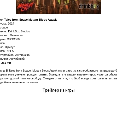
ие:
Tales from Space Mutant Blobs Attack
уска: 2014
Arcade
тчик: DrinkBox Studios
ьство: Developer
рма:.XBOX360
лиза
ка -Фрибут
лиза -XBLA
нтерфейса: Английский
вучки: Английский
:
231 MB
ие:
В Tales from Space: Mutant Blobs Attack мы играем за каплеобразного пришельца (б
орым злые ученые проводят опыты. В результате аварии нашему герою удается сбежа
дстоит долгий путь на свободу. Следует отметить, что блоб всегда хочется есть, и гла
да была меньше его самого.
Трейлер из игры