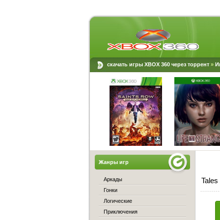
скачать игры XBOX 360 через торрент
»
И
Жанры игр
Аркады
Tales
Гонки
Логические
Приключения