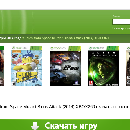
Логин:
Регистраци
гры 2014 года
» Tales from Space Mutant Blobs Attack (2014) XBOX360
 from Space Mutant Blobs Attack (2014) XBOX360 скачать торрент