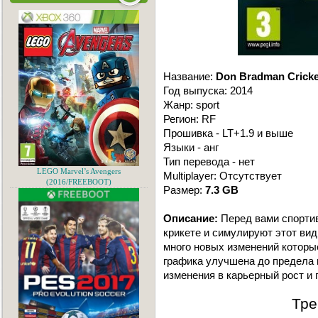
Название:
Don Bradman Cricke
Год выпуска: 2014
Жанр: sport
Регион: RF
Прошивка - LT+1.9 и выше
Языки - анг
Тип перевода - нет
LEGO Marvel’s Avengers
Multiplayer: Отсутствует
(2016/FREEBOOT)
Размер:
7.3 GB
Описание:
Перед вами спорти
крикете и симулируют этот вид
много новых изменений которые
графика улучшена до предела 
изменения в карьерный рост и 
Тре