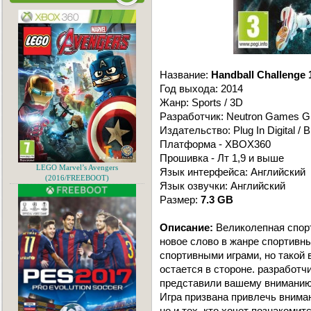
Название:
Handball Challenge 
Год выхода: 2014
Жанр: Sports / 3D
Разработчик: Neutron Games 
Издательство: Plug In Digital / B
Платформа - XBOX360
Прошивка - Лт 1,9 и выше
LEGO Marvel’s Avengers
Язык интерфейса: Английский
(2016/FREEBOOT)
Язык озвучки: Английский
Размер:
7.3 GB
Описание:
Великолепная спорти
новое слово в жанре спортивн
спортивными играми, но такой 
остается в стороне. разработч
представили вашему вниманию
Игра призвана привлечь внима
но и тех. кто хочет познакомит