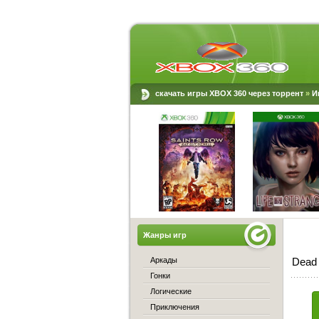
скачать игры XBOX 360 через торрент
»
И
Жанры игр
Аркады
Dead 
Гонки
Логические
Приключения