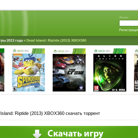
Логин:
Регистраци
гры 2013 года
» Dead Island: Riptide (2013) XBOX360
Island: Riptide (2013) XBOX360 скачать торрент