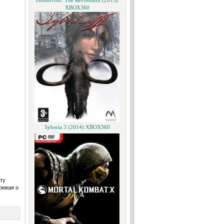
Homefront: The Revolution (2015)
XBOX360
Syberia 3 (2014) XBOX360
ту
ревая о