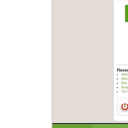
Похо
Metr
Arkh
Red 
Army
The 