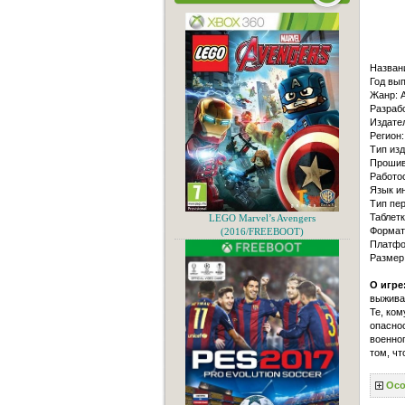
Назван
Год вып
Жанр: A
Разрабо
Издател
Регион:
Тип изд
Прошив
Работо
Язык и
Тип пер
Таблетк
LEGO Marvel’s Avengers
Формат 
(2016/FREEBOOT)
Платфо
Размер
О игре
выжива
Те, ком
опаснос
военног
том, чт
Осо