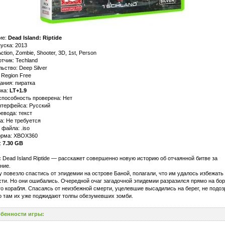
ие:
Dead Island: Riptide
уска: 2013
ction, Zombie, Shooter, 3D, 1st, Person
тчик: Techland
ьство: Deep Silver
 Region Free
ания: пиратка
ка:
LT+1.9
способность проверена: Нет
нтерфейса: Русский
евода: текст
а: Не требуется
файла: .iso
рма: XBOX360
:
7.30 GB
:
Dead Island Riptide — расскажет совершенно новую историю об отчаянной битве за
ние.
у повезло спастись от эпидемии на острове Баной, полагали, что им удалось избежать
ти. Но они ошибались. Очередной очаг загадочной эпидемии разразился прямо на бор
о корабля. Спасаясь от неизбежной смерти, уцелевшие высадились на берег, не подоз
о там их уже поджидают толпы обезумевших зомби.
бенности игры: