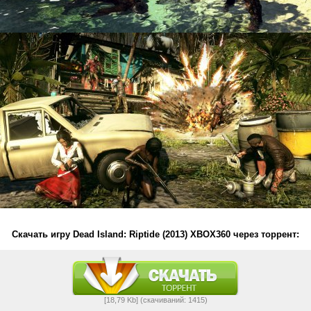
Скачать игру Dead Island: Riptide (2013) XBOX360 через торрент:
[18,79 Kb] (cкачиваний: 1415)