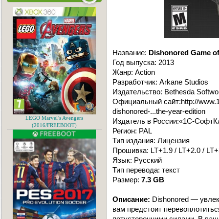
Название:
Dishonored Game of 
Год выпуска: 2013
Жанр: Action
Разработчик: Arkane Studios
Издательство: Bethesda Softwo
Официальный сайт:http://www.1
dishonored-...the-year-edition
LEGO Marvel’s Avengers
Издатель в России:«1C-СофтК
(2016/FREEBOOT)
Регион: PAL
Тип издания: Лицензия
Прошивка: LT+1.9 / LT+2.0 / LT+
Язык: Русский
Тип перевода: текст
Размер:
7.3 GB
Описание:
Dishonored — увлек
вам предстоит перевоплотитьс
потусторонними силами. В ваш