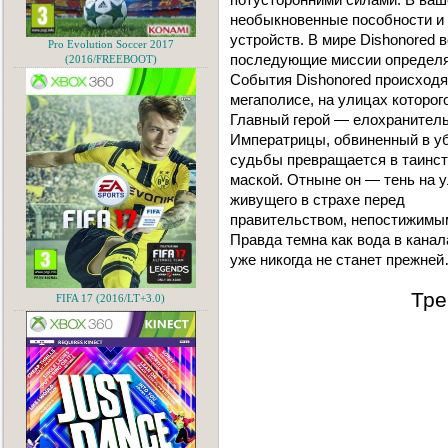
необыкновенные пособности и
устройств. В мире Dishonored в
Pro Evolution Soccer 2017
последующие миссии определя
(2016/FREEBOOT)
События Dishonored происход
мегаполисе, на улицах которог
Главный герой — елохранител
Императрицы, обвиненный в у
судьбы превращается в таинст
маской. Отныне он — тень на у
живущего в страхе перед
правительством, непостижимым
Правда темна как вода в кана
уже никогда не станет прежне
Тре
FIFA 17 (2016/LT+3.0)