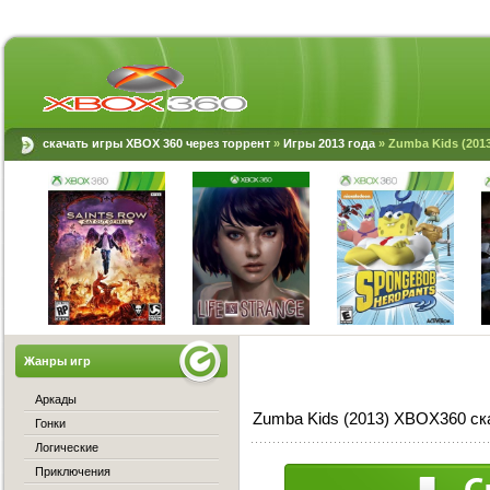
скачать игры XBOX 360 через торрент
»
Игры 2013 года
» Zumba Kids (201
Жанры игр
Аркады
Zumba Kids (2013) XBOX360 ск
Гонки
Логические
Приключения