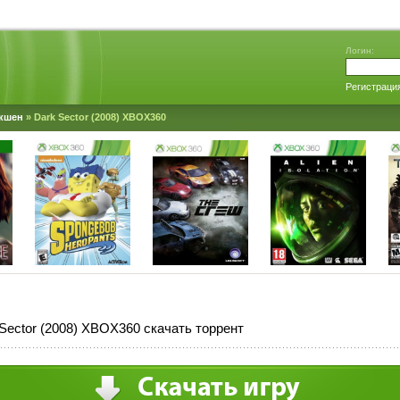
Логин:
Регистраци
кшен
» Dark Sector (2008) XBOX360
Sector (2008) XBOX360 скачать торрент