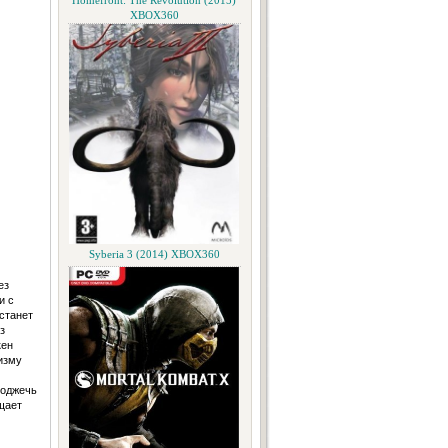
Homefront: The Revolution (2015)
XBOX360
Syberia 3 (2014) XBOX360
ез
и с
станет
з
кен
изму
поджечь
щает