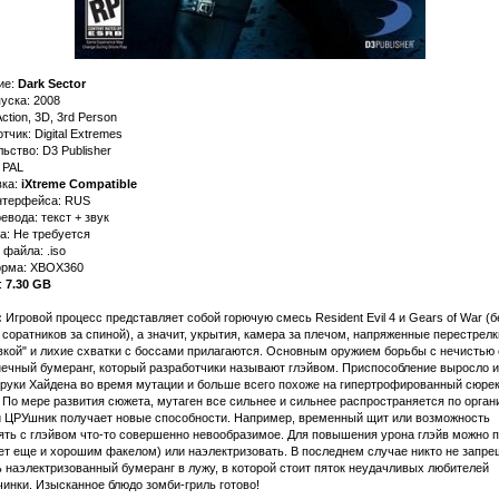
ие:
Dark Sector
уска: 2008
ction, 3D, 3rd Person
тчик: Digital Extremes
ьство: D3 Publisher
 PAL
ка:
iXtreme Compatible
нтерфейса: RUS
евода: текст + звук
а: Не требуется
файла: .iso
рма: XBOX360
:
7.30 GB
:
Игровой процесс представляет собой горючую смесь Resident Evil 4 и Gears of War (б
соратников за спиной), а значит, укрытия, камера за плечом, напряженные перестрелк
вкой" и лихие схватки с боссами прилагаются. Основным оружием борьбы с нечистью 
нечный бумеранг, который разработчики называют глэйвом. Приспособление выросло и
 руки Хайдена во время мутации и больше всего похоже на гипертрофированный сюре
 По мере развития сюжета, мутаген все сильнее и сильнее распространяется по орган
 и ЦРУшник получает новые способности. Например, временный щит или возможность
ять с глэйвом что-то совершенно невообразимое. Для повышения урона глэйв можно 
ет еще и хорошим факелом) или наэлектризовать. В последнем случае никто не запре
 наэлектризованный бумеранг в лужу, в которой стоит пяток неудачливых любителей
инки. Изысканное блюдо зомби-гриль готово!