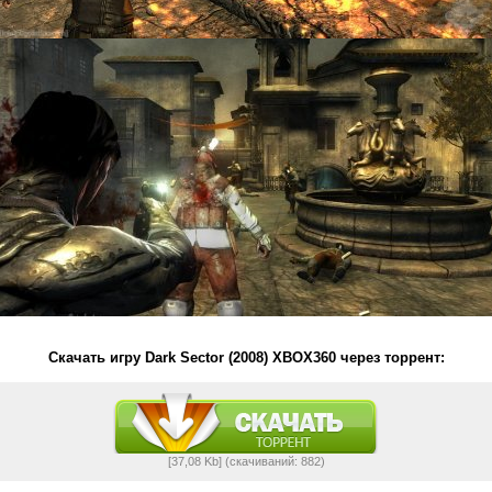
Скачать игру Dark Sector (2008) XBOX360 через торрент:
[37,08 Kb] (cкачиваний: 882)