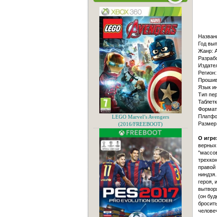
Назван
Год вып
Жанр: A
Разрабо
Издател
Регион:
Прошив
Язык и
Тип пер
Таблетк
Формат 
Платфо
LEGO Marvel’s Avengers
Размер
(2016/FREEBOOT)
О игре
верных 
"массо
трехко
правой
ниндзя.
героя,
вытвор
(он буд
бросить
человеч