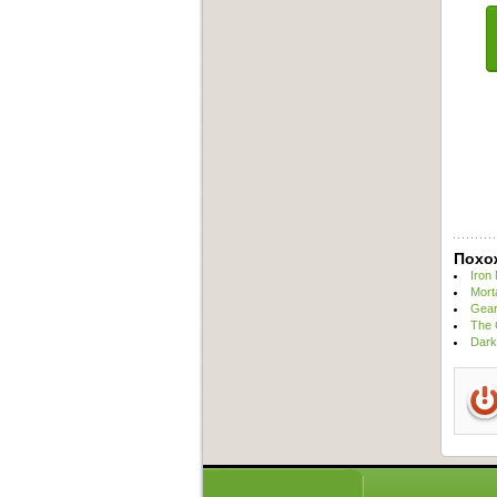
Похо
Iron
Mort
Gear
The 
Dark