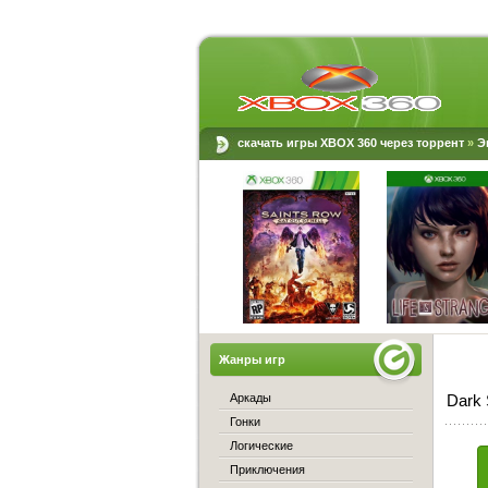
скачать игры XBOX 360 через торрент
»
Э
Жанры игр
Аркады
Dark 
Гонки
Логические
Приключения