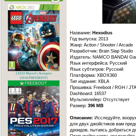
Название:
Hexodius
Год выпуска: 2013
Жанр: Action / Shooter / Arcade
Разработчик: Brain Slap Studio
Издатель: NAMCO BANDAI G
Язык интерфейса: Русский
Язык cубтитров: Русский
LEGO Marvel’s Avengers
Платформа: XBOX360
(2016/FREEBOOT)
Тип издания: XBLA
Прошивка: Freeboot / RGH / JT
Dashboard: 16537
Мультиплейер: Отсутствует
Размер:
396 MB
Описание:
Исследуйте, вооруж
для двух джойстиков вам пред
дроидов, пытаясь добраться д
Открывайте карту, исследуйте