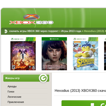
скачать игры XBOX 360 через торрент
»
Игры 2013 года
» Hexodius (2013)
Жанры игр
Аркады
Hexodius (2013) XBOX360 скач
Гонки
Логические
Приключения