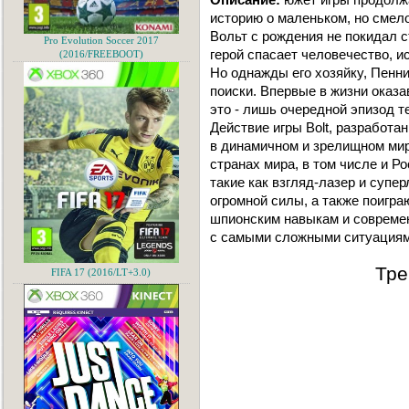
историю о маленьком, но смел
Вольт с рождения не покидал 
Pro Evolution Soccer 2017
герой спасает человечество, 
(2016/FREEBOOT)
Но однажды его хозяйку, Пенни
поиски. Впервые в жизни оказа
это - лишь очередной эпизод т
Действие игры Bolt, разработа
в динамичном и зрелищном мир
странах мира, в том числе и Р
такие как взгляд-лазер и супе
огромной силы, а также поигра
шпионским навыкам и совреме
с самыми сложными ситуациям
Тре
FIFA 17 (2016/LT+3.0)