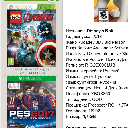
Название:
Disney's Bolt
Год выпуска: 2013
Жанр: Arcade / 3D / 3rd Person
Разработчик: Avalanche Softwa
Издатель: Disney Interactive St
Издатель в России: Новый Дис
Релиз от: R.G.X360CLUB
LEGO Marvel’s Avengers
Язык интерфейса: Русский
(2016/FREEBOOT)
Язык озвучки: Русский
Язык cубтитров: Русский
Локализация: Новый Диск (порт
Платформа: XBOX360
Тип издания: GOD
Прошивка: Freeboot / RGH / JT
Dashboard: 16202
Размер:
4,7 GB
Описание:
южет игры продолж