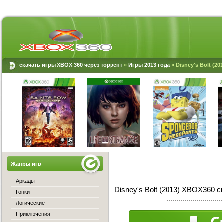
скачать игры XBOX 360 через торрент
»
Игры 2013 года
» Disney's Bolt (2
Жанры игр
Аркады
Disney's Bolt (2013) XBOX360 с
Гонки
Логические
Приключения