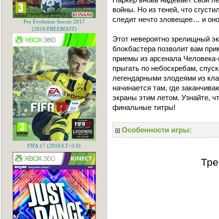
войны. Но из теней, что сгуст
следит нечто зловещее… и оно
Pro Evolution Soccer 2017
(2016/FREEBOOT)
Этот невероятно зрелищный эк
блокбастера позволит вам пр
приемы из арсенала Человека-
прыгать по небоскребам, спуск
легендарными злодеями из кла
начинается там, где заканчив
экраны этим летом. Узнайте, чт
финальные титры!
Особенности игры:
FIFA 17 (2016/LT+3.0)
Тре