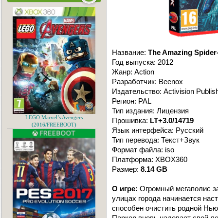
Название:
The Amazing Spider
Год выпуска: 2012
Жанр: Action
Разработчик: Beenox
Издательство: Activision Publis
Регион: PAL
Тип издания: Лицензия
LEGO Marvel’s Avengers
Прошивка:
LT+3.0/14719
(2016/FREEBOOT)
Язык интерфейса: Русский
Тип перевода: Текст+Звук
Формат файла: iso
Платформа: XBOX360
Размер:
8.14 GB
О игре:
Огромный мегаполис за
улицах города начинается наст
способен очистить родной Нью-
Паркер вновь надевает свой л