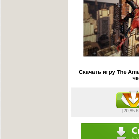
Скачать игру The Ama
че
[20,85 