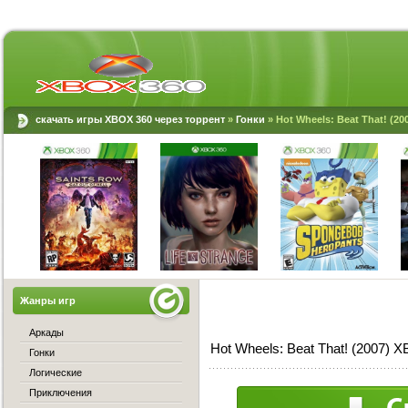
скачать игры XBOX 360 через торрент
»
Гонки
» Hot Wheels: Beat That! (2
Жанры игр
Аркады
Hot Wheels: Beat That! (2007) 
Гонки
Логические
Приключения