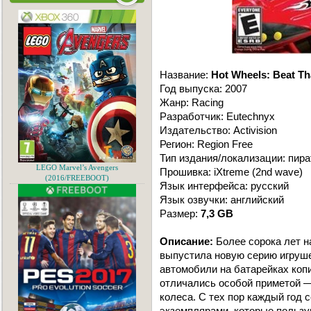
Название:
Hot Wheels: Beat Th
Год выпуска: 2007
Жанр: Racing
Разработчик: Eutechnyx
Издательство: Activision
Регион: Region Free
Тип издания/локализации: пира
LEGO Marvel’s Avengers
Прошивка: iXtreme (2nd wave)
(2016/FREEBOOT)
Язык интерфейса: русский
Язык озвучки: английский
Размер:
7,3 GB
Описание:
Более сорока лет н
выпустила новую серию игруше
автомобили на батарейках коп
отличались особой приметой —
колеса. С тех пор каждый год 
экземплярами, которые пользую