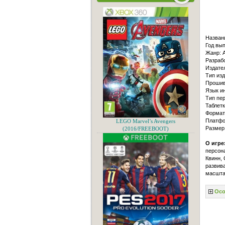
Назван
Год вып
Жанр: Ac
Разрабо
Издател
Тип из
Прошив
Язык и
Тип пер
Таблетк
Формат 
Платфо
LEGO Marvel’s Avengers
Размер
(2016/FREEBOOT)
О игре
персона
Квинн, 
развива
масшта
Осо