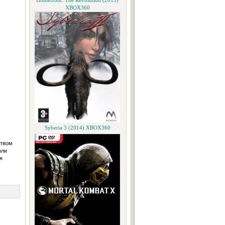
Homefront: The Revolution (2015)
XBOX360
Syberia 3 (2014) XBOX360
ством
рли
я