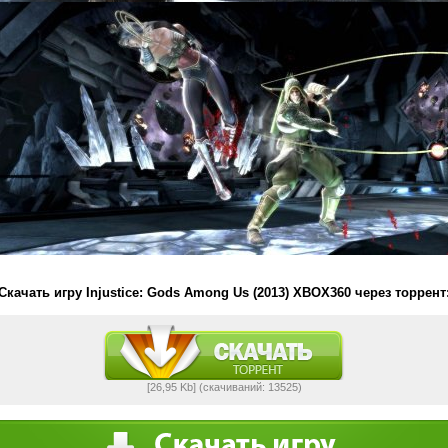
Скачать игру Injustice: Gods Among Us (2013) XBOX360 через торрент
[26,95 Kb] (cкачиваний: 13525)