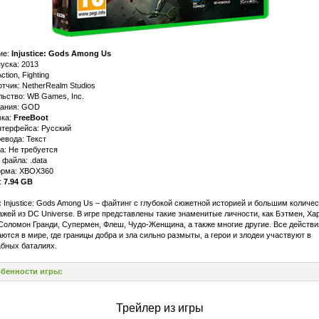
ие:
Injustice: Gods Among Us
уска: 2013
tion, Fighting
тчик: NetherRealm Studios
ьство: WB Games, Inc.
дания: GOD
ка:
FreeBoot
нтерфейса: Русский
евода: Текст
а: Не требуется
файла: .data
рма: XBOX360
:
7.94 GB
:
Injustice: Gods Among Us – файтинг с глубокой сюжетной историей и большим количе
жей из DC Universe. В игре представлены такие знаменитые личности, как Бэтмен, Ха
Соломон Гранди, Супермен, Флеш, Чудо-Женщина, а также многие другие. Все действи
ются в мире, где границы добра и зла сильно размыты, а герои и злодеи участвуют в
бных баталиях.
бенности игры:
Трейлер из игры