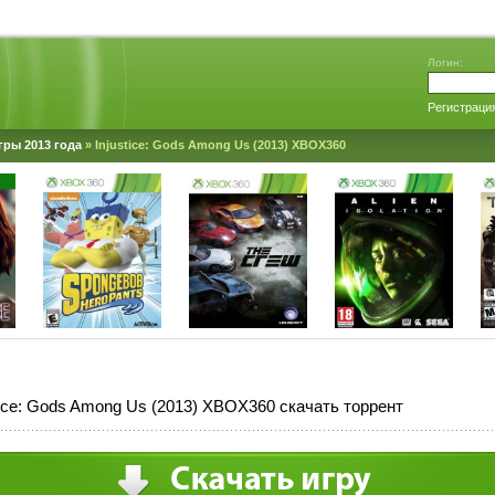
Логин:
Регистраци
гры 2013 года
» Injustice: Gods Among Us (2013) XBOX360
tice: Gods Among Us (2013) XBOX360 скачать торрент