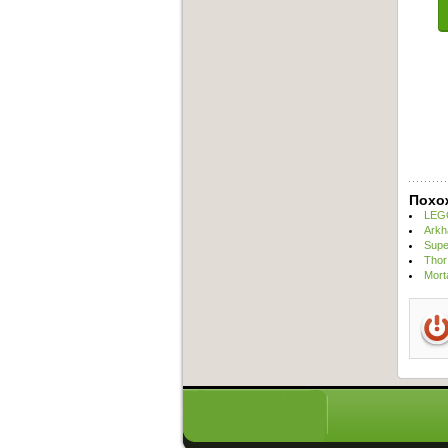
Похо
LEGO
Arkh
Supe
Thor
Mort