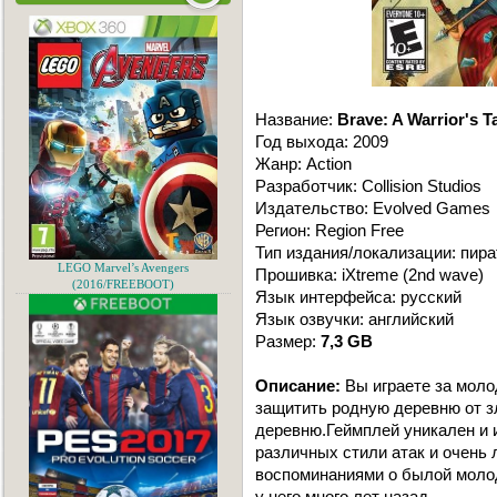
Название:
Brave: A Warrior's T
Год выхода: 2009
Жанр: Action
Разработчик: Collision Studios
Издательство: Evolved Games
Регион: Region Free
Тип издания/локализации: пира
LEGO Marvel’s Avengers
Прошивка: iXtreme (2nd wave)
(2016/FREEBOOT)
Язык интерфейса: русский
Язык озвучки: английский
Размер:
7,3 GB
Описание:
Вы играете за моло
защитить родную деревню от з
деревню.Геймплей уникален и 
различных стили атак и очень 
воспоминаниями о былой молод
у него много лет назад.