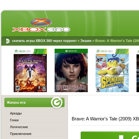
скачать игры XBOX 360 через торрент
»
Экшен
» Brave: A Warrior's Tale (2
Жанры игр
Аркады
Brave: A Warrior's Tale (2009)
Гонки
Логические
Приключения