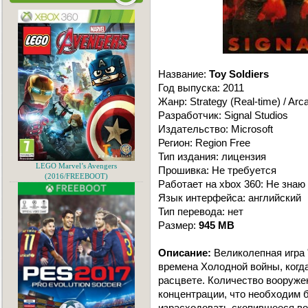
Название:
Toy Soldiers
Год выпуска: 2011
Жанр: Strategy (Real-time) / Arc
Разработчик: Signal Studios
Издательство: Microsoft
Регион: Region Free
Тип издания: лицензия
LEGO Marvel’s Avengers
Прошивка: Не требуется
(2016/FREEBOOT)
Работает на xbox 360: Не знаю
Язык интерфейса: английский
Тип перевода: нет
Размер:
945 MB
Описание:
Великолепная игра "
времена Холодной войны, когд
расцвете. Количество вооруже
концентрации, что необходим 
израсходовать скопившееся во