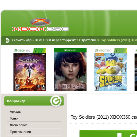
скачать игры XBOX 360 через торрент
»
Стратегии
» Toy Soldiers (2011) X
Жанры игр
Аркады
Toy Soldiers (2011) XBOX360 ск
Гонки
Логические
Приключения