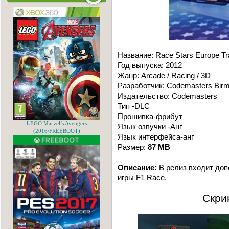
Название: Race Stars Europe T
Год выпуска: 2012
Жанр: Arcade / Racing / 3D
Разработчик: Codemasters Bir
Издательство: Codemasters
Тип -DLC
Прошивка-фрибут
LEGO Marvel’s Avengers
Язык озвучки -Анг
(2016/FREEBOOT)
Язык интерфейса-анг
Размер:
87 MB
Описание:
В релиз входит допо
игры F1 Race.
Скри