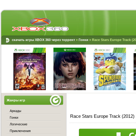
скачать игры XBOX 360 через торрент
»
Гонки
» Race Stars Europe Track (
Жанры игр
Аркады
Race Stars Europe Track (2012
Гонки
Логические
Приключения