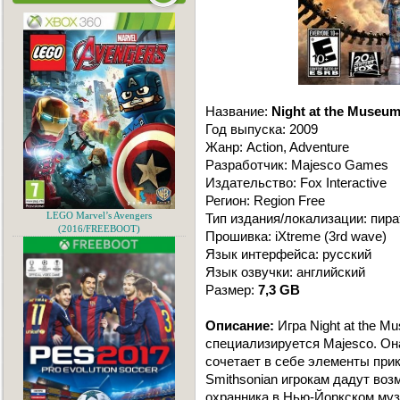
Название:
Night at the Museum
Год выпуска: 2009
Жанр: Action, Adventure
Разработчик: Majesco Games
Издательство: Fox Interactive
Регион: Region Free
LEGO Marvel’s Avengers
Тип издания/локализации: пира
(2016/FREEBOOT)
Прошивка: iXtreme (3rd wave)
Язык интерфейса: русский
Язык озвучки: английский
Размер:
7,3 GB
Описание:
Игра Night at the M
специализируется Majesco. Он
сочетает в себе элементы прикл
Smithsonian игрокам дадут воз
охранника в Нью-Йоркском муз