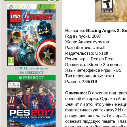
Название:
Blazing Angels 2: S
Год выпуска: 2007
Жанр: Авиасимулятор
Разработчик: Ubisoft
Издательство: Ubisoft
Регион игры: Region Free
Прошивка: iXtreme 2-я волна
LEGO Marvel’s Avengers
Язык интерфейса игры: RUS
(2016/FREEBOOT)
Тип перевода игры: текст
Размер:
7.05 GB
Описание:
В архивах под гриф
военной истории. Однако ей не
Значит ли это, что учёные нац
фантастическую технику? И не
разрушивших планы Гитлера?..
освежат людскую память! Глав
эскадрильи, тайно созданной 