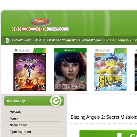
скачать игры XBOX 360 через торрент
»
Симуляторы
» Blazing Angels 2: S
Жанры игр
Аркады
Blazing Angels 2: Secret Missi
Гонки
Логические
Приключения