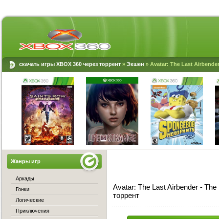
скачать игры XBOX 360 через торрент
»
Экшен
» Avatar: The Last Airbende
Жанры игр
Аркады
Avatar: The Last Airbender - Th
Гонки
торрент
Логические
Приключения