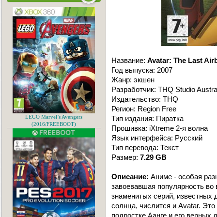
Название:
Avatar: The Last Air
Год выпуска: 2007
Жанр: экшен
Разработчик: THQ Studio Austra
Издательство: THQ
Регион: Region Free
LEGO Marvel’s Avengers
Тип издания: Пиратка
(2016/FREEBOOT)
Прошивка: iXtreme 2-я волна
Язык интерфейса: Русский
Тип перевода: Текст
Размер:
7.29 GB
Описание:
Аниме - особая раз
завоевавшая популярность во 
знаменитых серий, известных 
солнца, числится и Avatar. Эт
подростке Аанге и его верных 