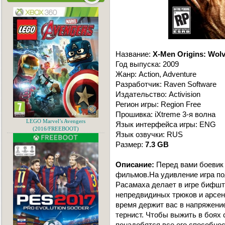
Название:
X-Men Origins: Wolv
Год выпуска: 2009
Жанр: Action, Adventure
Разработчик: Raven Software
Издательство: Activision
Регион игры: Region Free
Прошивка: iXtreme 3-я волна
LEGO Marvel’s Avengers
Язык интерфейса игры: ENG
(2016/FREEBOOT)
Язык озвучки: RUS
Размер:
7.3 GB
Описание:
Перед вами боевик 
фильмов.На удивление игра п
Расамаха делает в игре бифште
непредвидиных трюков и арсен
время держит вас в напряжени
тернист. Чтобы выжить в боях
понадобятся все его способно