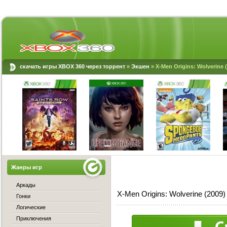
скачать игры XBOX 360 через торрент
»
Экшен
» X-Men Origins: Wolverine
Жанры игр
Аркады
X-Men Origins: Wolverine (200
Гонки
Логические
Приключения