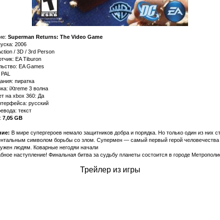
ие:
Superman Returns: The Video Game
уска: 2006
ction / 3D / 3rd Person
тчик: EA Tiburon
льство: EA Games
 PAL
ания: пиратка
а: iXtreme 3 волна
т на xbox 360: Да
нтерфейса: русский
евода: текст
:
7,05 GB
ие:
В мире супергероев немало защитников добра и порядка. Но только один из них с
нтальным символом борьбы со злом. Супермен — самый первый герой человечества
нужен людям. Коварные негодяи начали
ное наступление! Финальная битва за судьбу планеты состоится в городе Метрополи
Трейлер из игры