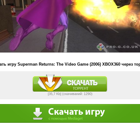
ать игру Superman Returns: The Video Game (2006) XBOX360 через то
[35,7 Kb] (cкачиваний: 1290)