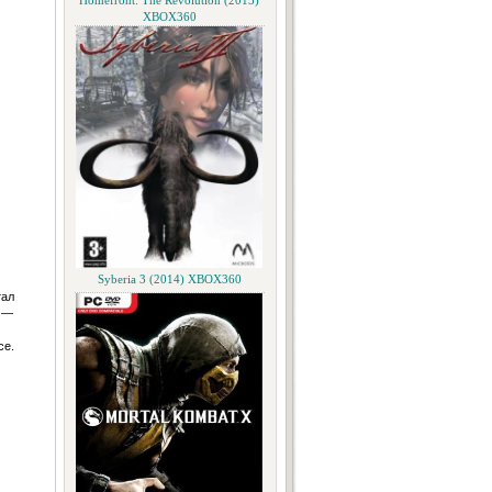
Homefront: The Revolution (2015)
XBOX360
Syberia 3 (2014) XBOX360
тал
 —
се.