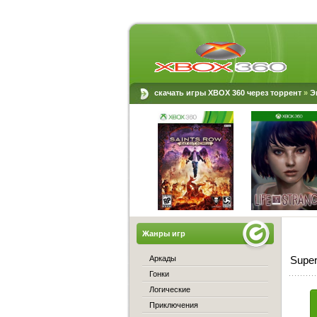
скачать игры XBOX 360 через торрент
»
Э
Жанры игр
Аркады
Super
Гонки
Логические
Приключения