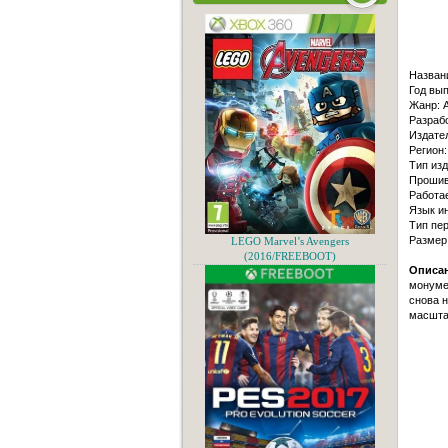
Назван
Год вып
Жанр: A
Разрабо
Издате
Регион:
Тип изд
Прошивк
Работае
Язык и
Тип пер
Размер
LEGO Marvel’s Avengers
(2016/FREEBOOT)
Описан
монуме
снова 
масштаб