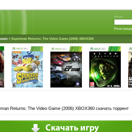
Логин:
Регистраци
кшен
» Superman Returns: The Video Game (2006) XBOX360
man Returns: The Video Game (2006) XBOX360 скачать торрент