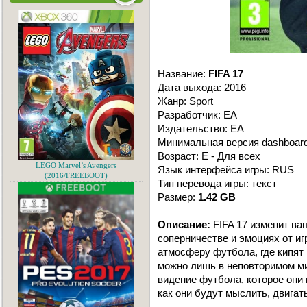
Название:
FIFA 17
Дата выхода: 2016
Жанр: Sport
Разработчик: EA
Издательство: EA
Минимальная версия dashboard
Возраст: E - Для всех
LEGO Marvel’s Avengers
Язык интерфейса игры: RUS
(2016/FREEBOOT)
Тип перевода игры: текст
Размер:
1.42 GB
Описание:
FIFA 17 изменит ва
соперничестве и эмоциях от иг
атмосферу футбола, где кипят
можно лишь в неповторимом мир
видение футбола, которое они в
как они будут мыслить, двигат