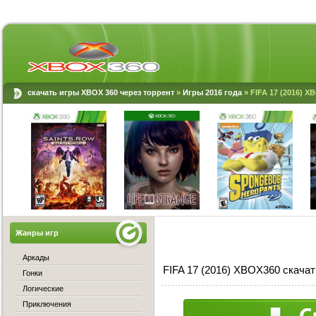
скачать игры XBOX 360 через торрент
»
Игры 2016 года
» FIFA 17 (2016) X
Жанры игр
Аркады
FIFA 17 (2016) XBOX360 скачат
Гонки
Логические
Приключения