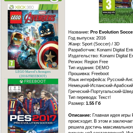
Название:
Pro Evolution Socce
Год выпуска: 2016
Жанр: Sport (Soccer) / 3D
Разработчик: Konami Digital Ent
Издательство: Konami Digital En
Регион: Region Free
Тип издания: DEMO
LEGO Marvel’s Avengers
Прошивка: Freeboot
(2016/FREEBOOT)
Язык интерфейса: Русский-Анг
Немецкий-Испанский-Арабски
Греческий-Португальский-Шве
Тип перевода: Текст!
Размер:
1.55 Гб
Описание:
Главная идея игры 
происходит. В этом и заключае
решила достичь максимального 
визуальной составляющей. Инт