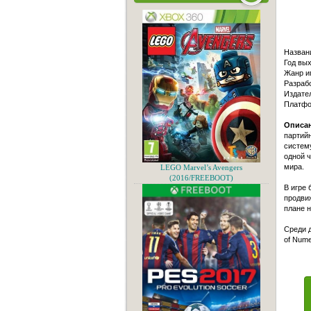
Назван
Год вых
Жанр иг
Разрабо
Издател
Платфо
Описан
партийн
систему
одной ч
мира.
LEGO Marvel’s Avengers
(2016/FREEBOOT)
В игре 
продвиж
плане н
Среди д
of Nume