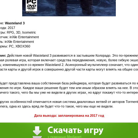
ие:
Wasteland 3
ода: 2017
ры: RPG, 3D, Isometric
тчик: inXile Entertainment
ь: inXile Entertainment
рмы: PC, XBOX360
ие:
Действия новой Wasteland 3 развиваются в застывшем Колорадо. Это по-прежнем
ая ролевая игра, которая включает средства передвижения, новую, более гибкую экше
, изменившуюся со времен Wasteland 2. Асинхронный мультиплеер означает, что один 
асти карты и другой игрок в совершенно другой части карты могут влиять на общее со
будет представлена ваша собственная база рейнджера, которая будет развиваться по 
ения по игре. Каждое ваше решение будет тем или иным образом влиять на нее. В эт
ичего такого, чего бы мы уже не видели в других играх, но вдруг покажут что-то интер
ругих особенностей отмечается новая система диалоговых ветвей от авторов Torment:
nera, одна из здесь вряд ли будет что-то такое, чего мы еще не видели.
Дата выхода: запланирована на 2017 год