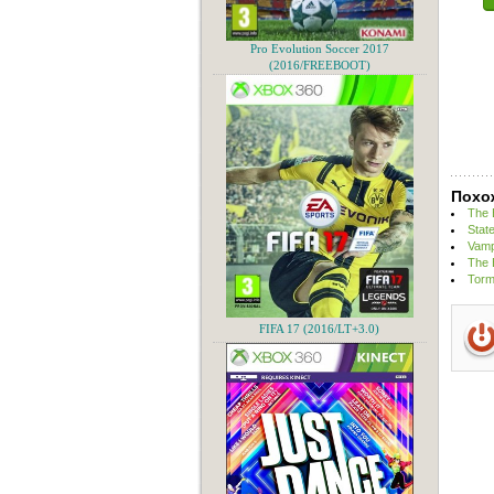
Pro Evolution Soccer 2017
(2016/FREEBOOT)
Похо
The 
Stat
Vamp
The 
Torm
FIFA 17 (2016/LT+3.0)