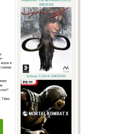
Homefront: The Revolution (2015)
XBOX360
у
н-
игрок в
стояние
Syberia 3 (2014) XBOX360
мере
ом
есное?
 Tides