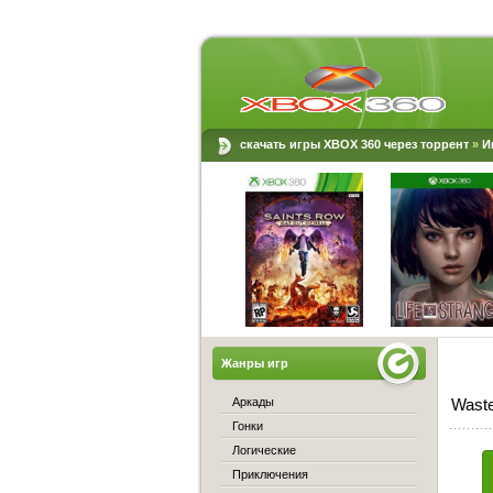
скачать игры XBOX 360 через торрент
»
И
Жанры игр
Аркады
Waste
Гонки
Логические
Приключения