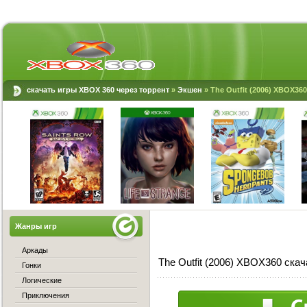
скачать игры XBOX 360 через торрент
»
Экшен
» The Outfit (2006) XBOX360
Жанры игр
Аркады
The Outfit (2006) XBOX360 скач
Гонки
Логические
Приключения