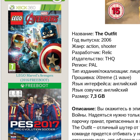
Название:
The Outfit
Год выпуска: 2006
Жанр: action, shooter
Разработчик: Relic
Издательство: THQ
Регион: PAL
Тип издания/локализации: лиц
LEGO Marvel’s Avengers
Прошивка: iXtreme (1 wave)
(2016/FREEBOOT)
Язык интерфейса: английский
Язык озвучки: английский
Размер:
7,3 GB
Описание:
Вы окажитесь в эпи
Войны. Надеяться нужно только
парочку гранат, припасенных в
The Outfit – отличный шутер от
команде придется отбивать у н
организовывать арт-обстрелы 