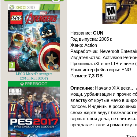
Название:
GUN
Год выпуска: 2005 г.
Жанр: Action
Разработчик: Neversoft Enterta
Издательство: Activision Регион
Прошивка: iXtreme LT+ и ниже (
Язык интерфейса игры: ENG
LEGO Marvel’s Avengers
Размер:
7,3 GB
(2016/FREEBOOT)
Описание:
Начало XIX века… 
мощи, урбанизации и прочих «б
властвуют крутые мачо в широ
поясом. Индейцы в роскошных 
своих жертв ведут безжалостн
вершат свои дела, не считаяс
предлагает хаос и романтику н
Тре