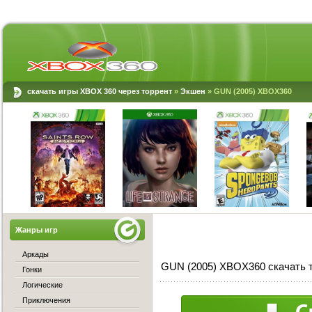
скачать игры XBOX 360 через торрент
»
Экшен
» GUN (2005) XBOX360
Жанры игр
Аркады
GUN (2005) XBOX360 скачать 
Гонки
Логические
Приключения