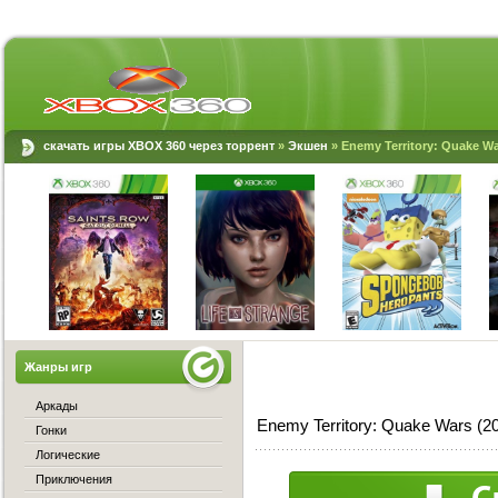
скачать игры XBOX 360 через торрент
»
Экшен
» Enemy Territory: Quake W
Жанры игр
Аркады
Enemy Territory: Quake Wars (
Гонки
Логические
Приключения