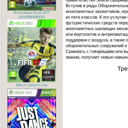
Вступив в ряды Оборонительн
инопланетных захватчиков, иг
Pro Evolution Soccer 2017
из пяти классов. К его услуга
(2016/FREEBOOT)
футуристических средств пере
инопланетных шагающих механ
или вертолетов и антригавита
поддержки с воздуха, а также
оборонительных сооружений и 
Сражаясь с товарищами или вып
звании, получает новые навыки
Тре
FIFA 17 (2016/LT+3.0)