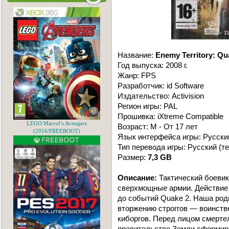
Название:
Enemy Territory: Q
Год выпуска: 2008 г.
Жанр: FPS
Разработчик: id Software
Издательство: Activision
Регион игры: PAL
Прошивка: iXtreme Compatible
LEGO Marvel’s Avengers
Возраст: M - От 17 лет
(2016/FREEBOOT)
Язык интерфейса игры: Русски
Тип перевода игры: Русский (те
Размер:
7,3 GB
Описание:
Тактический боевик
сверхмощные армии. Действие 
до событий Quake 2. Наша род
вторжению строггов — воинств
киборгов. Перед лицом смерте
правительство Земли сформир