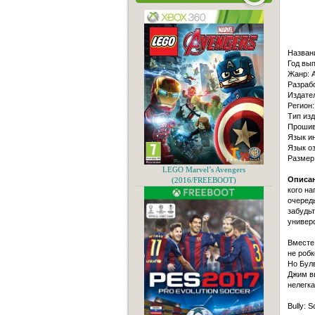
Назван
Год вып
Жанр: A
Разрабо
Издате
Регион:
Тип изд
Прошивк
Язык и
Язык оз
Размер
LEGO Marvel’s Avengers
Описан
(2016/FREEBOOT)
кого н
очеред
забудьт
универс
Вместе
не робк
Но Булв
Джим вы
нелегка
Bully: 