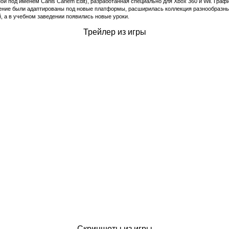
ой под именем Canis Canem Edit), разработанная специально для Xbox 360 и Wii. Графи
ение были адаптированы под новые платформы, расширилась коллекция разнообразн
, а в учебном заведении появились новые уроки.
Трейлер из игры
Скриншоты из игры