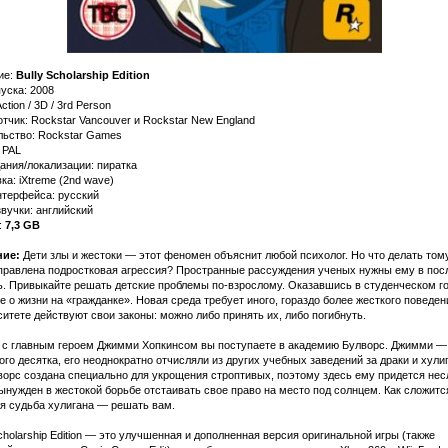
ие:
Bully Scholarship Edition
уска: 2008
ction / 3D / 3rd Person
тчик: Rockstar Vancouver и Rockstar New England
льство: Rockstar Games
 PAL
ания/локализации: пиратка
а: iXtreme (2nd wave)
нтерфейса: русский
вучки: английский
:
7,3 GB
ие:
Дети злы и жестоки — этот феномен объяснит любой психолог. Но что делать тому
аправлена подростковая агрессия? Пространные рассуждения ученых нужны ему в по
ь. Привыкайте решать детские проблемы по-взрослому. Оказавшись в студенческом го
е о жизни на «гражданке». Новая среда требует иного, гораздо более жесткого поведен
итете действуют свои законы: можно либо принять их, либо погибнуть.
 с главным героем Джимми Хопкинсом вы поступаете в академию Булворс. Джимми —
ого десятка, его неоднократно отчисляли из других учебных заведений за драки и хули
орс создана специально для укрощения строптивых, поэтому здесь ему придется нес
нужден в жестокой борьбе отстаивать свое право на место под солнцем. Как сложитс
я судьба хулигана — решать вам.
Scholarship Edition — это улучшенная и дополненная версия оригинальной игры (также