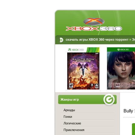
скачать игры XBOX 360 через торрент
»
Э
Жанры игр
Аркады
Bully
Гонки
Логические
Приключения