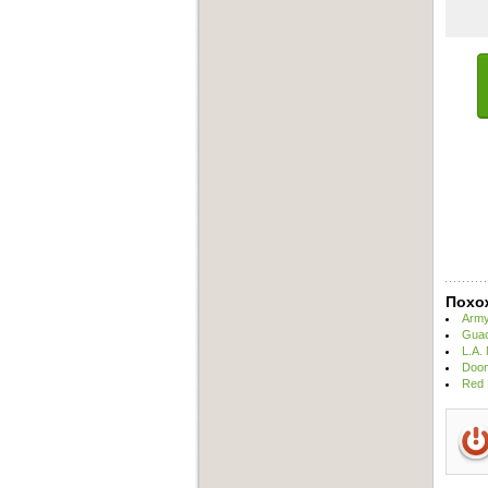
Похо
Army
Guac
L.A.
Doom
Red 