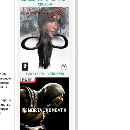
Homefront: The Revolution (2015)
XBOX360
, на
Syberia 3 (2014) XBOX360
следнюю
родке,
ия. В
 парень
ганство.
ладко.
я