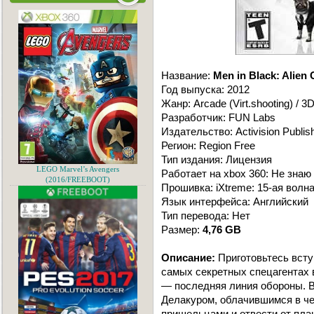
Название:
Men in Black: Alien 
Год выпуска: 2012
Жанр: Arcade (Virt.shooting) / 3D
Разработчик: FUN Labs
Издательство: Activision Publis
Регион: Region Free
Тип издания: Лицензия
LEGO Marvel’s Avengers
Работает на xbox 360: Не знаю
(2016/FREEBOOT)
Прошивка: iXtreme: 15-ая волн
Язык интерфейса: Английский
Тип перевода: Нет
Размер:
4,76 GB
Описание:
Приготовьтесь всту
самых секретных спецагентах 
— последняя линия обороны. 
Делакуром, облачившимся в чер
пришельцами и отвести от пла