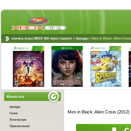
скачать игры XBOX 360 через торрент
»
Аркады
» Men in Black: Alien Cris
Жанры игр
Аркады
Men in Black: Alien Crisis (201
Гонки
Логические
Приключения