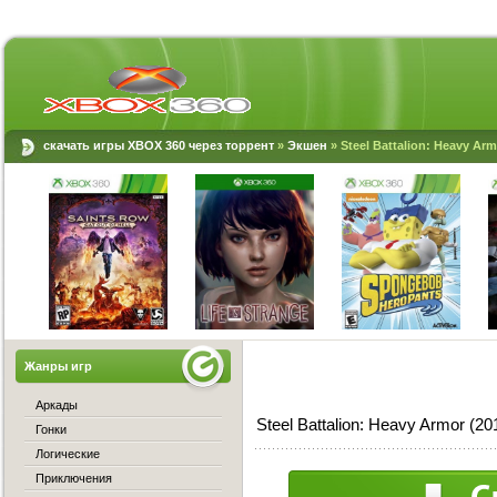
скачать игры XBOX 360 через торрент
»
Экшен
» Steel Battalion: Heavy Ar
Жанры игр
Аркады
Steel Battalion: Heavy Armor (
Гонки
Логические
Приключения