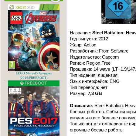
Название:
Steel Battalion: He
Год выпуска: 2012
Жанр: Action
Разработчик: From Software
Издательство: Capcom
Регион: Region Free
Прошивка: 14 wave (LT+1.9/147
LEGO Marvel’s Avengers
Тип издания: лицензия
(2016/FREEBOOT)
Язык интерфейса: ENG
Тип перевода: нет
Размер:
7,3 GB
Описание:
Steel Battalion: He
боевых роботов. События игры 
визуально все больше напоми
Только вот в этом варианте ви
огромные боевые роботы