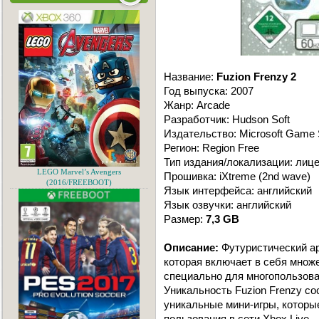
Название:
Fuzion Frenzy 2
Год выпуска: 2007
Жанр: Arcade
Разработчик: Hudson Soft
Издательство: Microsoft Game 
Регион: Region Free
Тип издания/локализации: лиц
LEGO Marvel’s Avengers
Прошивка: iXtreme (2nd wave)
(2016/FREEBOOT)
Язык интерфейса: английский
Язык озвучки: английский
Размер:
7,3 GB
Описание:
Футуристический ар
которая включает в себя множ
специально для многопользова
Уникальность Fuzion Frenzy сос
уникальные мини-игры, которы
пользования в сети Xbox Live.