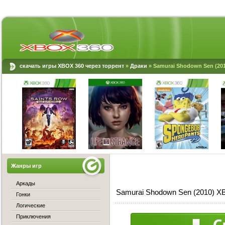
скачать игры XBOX 360 через торрент
»
Драки
» Samurai Shodown Sen (20
Жанры игр
Аркады
Samurai Shodown Sen (2010) X
Гонки
Логические
Приключения