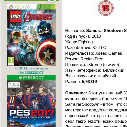
Название:
Samurai Shodown S
Год выпуска: 2010
Жанр: Fighting
Разработчик: K2 LLC
Издательство: Xseed Games
Регион: Region Free
Прошивка: iXtreme (6 wave)
LEGO Marvel’s Avengers
Язык интерфейса: английский
(2016/FREEBOOT)
Язык озвучки: английский
Размер:
5,93 GB
Описание:
Этот уникальный 3D
культовой серии с более чем 1
Samurai Shodown - в том, что 
мастерское владение холодны
персонажей, которых насчитыв
себя таких экзотических бойцо
Действие разворачивается в Яп