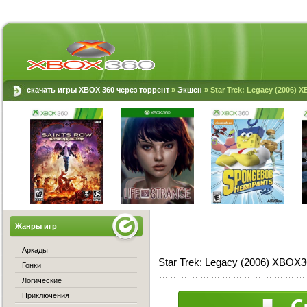
скачать игры XBOX 360 через торрент
»
Экшен
» Star Trek: Legacy (2006) 
Жанры игр
Аркады
Star Trek: Legacy (2006) XBOX
Гонки
Логические
Приключения