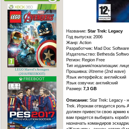
Название:
Star Trek: Legacy
Год выпуска: 2006
Жанр: Action
Разработчик: Mad Doc Software
Издательство: Bethesda Softwo
Регион: Region Free
Тип издания/локализации: лиц
LEGO Marvel’s Avengers
Прошивка: iXtreme (2nd wave)
(2016/FREEBOOT)
Язык интерфейса: английский
Язык озвучки: английский
Размер:
7,3 GB
Описание:
Star Trek: Legacy -
Trek. Игрокам отводится роль
должен привести свою армию к
вам придется выбирать корабл
назначать командиров эскадрил
«Жанр игры - экшен, который мо