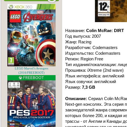
Название:
Colin McRae: DIRT
Год выпуска: 2007
Жанр: Racing
Разработчик: Codemasters
Издательство: Codemasters
Регион: Region Free
Тип издания/локализации: лиц
LEGO Marvel’s Avengers
Прошивка: iXtreme (2nd wave)
(2016/FREEBOOT)
Язык интерфейса: английский
Язык озвучки: английский
Размер:
7,3 GB
Описание:
Сериал Colin McRae
Next-gen консолях. Эта серия 
законодателей жанра совреме
которых более 200, и каждая 
трассы - от Англии и Канады д
ценителей серии это не являет