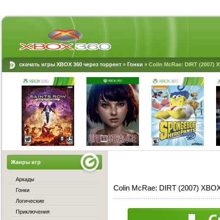
скачать игры XBOX 360 через торрент
»
Гонки
» Colin McRae: DIRT (2007)
Жанры игр
Аркады
Colin McRae: DIRT (2007) XBO
Гонки
Логические
Приключения