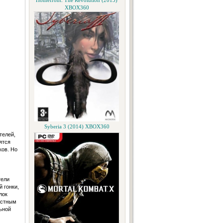
Homefront: The Revolution (2015)
XBOX360
Syberia 3 (2014) XBOX360
телей,
ятся
ков. Но
тели
 гонки,
лок
естным
ьной