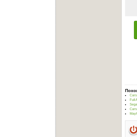
Похо
Cars
Full
Sega
Cars
Mayh