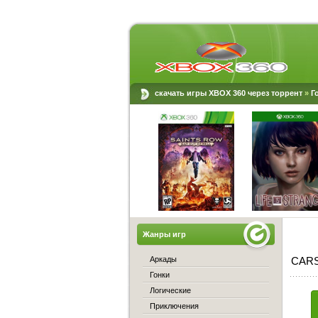
скачать игры XBOX 360 через торрент
»
Г
Жанры игр
Аркады
CARS
Гонки
Логические
Приключения