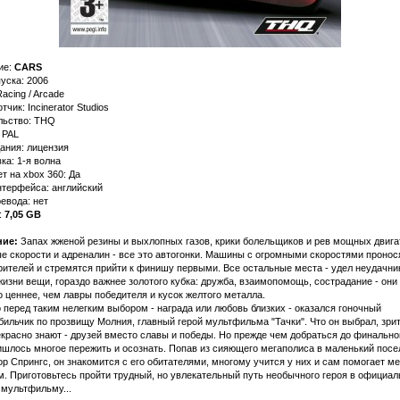
ие:
CARS
уска: 2006
acing / Arcade
тчик: Incinerator Studios
льство: THQ
 PAL
ания: лицензия
а: 1-я волна
т на xbox 360: Да
нтерфейса: английский
евода: нет
:
7,05 GB
ие:
Запах жженой резины и выхлопных газов, крики болельщиков и рев мощных двига
е скорости и адреналин - все это автогонки. Машины с огромными скоростями пронос
ителей и стремятся прийти к финишу первыми. Все остальные места - удел неудачни
жизни вещи, гораздо важнее золотого кубка: дружба, взаимопомощь, сострадание - они
 ценнее, чем лавры победителя и кусок желтого металла.
перед таким нелегким выбором - награда или любовь близких - оказался гоночный
ильчик по прозвищу Молния, главный герой мультфильма "Тачки". Что он выбрал, зри
красно знают - друзей вместо славы и победы. Но прежде чем добраться до финальной
шлось многое пережить и осознать. Попав из сияющего мегаполиса в маленький посе
р Спрингс, он знакомится с его обитателями, многому учится у них и сам помогает м
. Приготовьтесь пройти трудный, но увлекательный путь необычного героя в официал
 мультфильму...