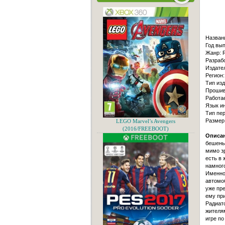
Назван
Год вып
Жанр: R
Разрабо
Издате
Регион:
Тип изд
Прошивк
Работае
Язык и
Тип пер
Размер
LEGO Marvel’s Avengers
(2016/FREEBOOT)
Описан
бешены
мимо зр
есть в 
намного
Именно 
автомоб
уже пре
ему при
Радиато
жителям
игре по